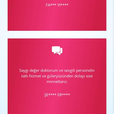
FA*** YI****
Saygı değer doktorum ve sevgili personelin
tatlı hizmet ve güleryüzünden dolayı size
minnettarız.
ŞE**** ER****